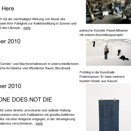
ich mit der nachhaltigen Wirkung von Musik des
e ihrer Fähigkeit zur Kollektivbildung in Szenen und
 den Lifestyle...
mehr
polnische Künstler Pawel Althamer
mit seinem Ausstellungsprojekt
h Gender- und Machtverhältnissen in unterschiedlichsten
che Architektur und öffentlicher Raum, Berufswelt,
Frühling
in die Kunsthalle
Fridericianum. Er hatte mehrere
hundert Kinder aus Kassel
ür seine direkte, provokante und radikale Haltung
roduktion setzt sich Faldbakken mit gesellschaftlichen
tur mit einer Antigeste entgegen, in der Verweigerung
dalismus verschmelzen...
mehr