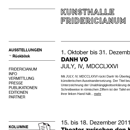
AUSSTELLUNGEN
Rückblick
FRIDERICIANUM
INFO
Mit
JULY, IV, MDCCLXXVI
rückt Danh Vo Überleg
VERMITTLUNG
künstlerischen Auseinandersetzung. Der Titel be
PRESSE
Unterzeichnung der Unabhängigkeitserklärung de
PUBLIKATIONEN
Schreibweise in römischen Ziffern ist der Tafel en
EDITIONEN
ihrer linken Hand hält...
mehr
PARTNER
KOLUMNE