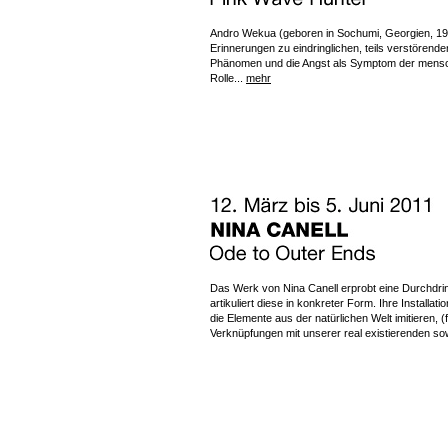
Andro Wekua (geboren in Sochumi, Georgien, 1977
Erinnerungen zu eindringlichen, teils verstörend
Phänomen und die Angst als Symptom der mensch
Rolle...
mehr
Das Werk von Nina Canell erprobt eine Durchdr
artikuliert diese in konkreter Form. Ihre Install
die Elemente aus der natürlichen Welt imitieren, (
Verknüpfungen mit unserer real existierenden sow