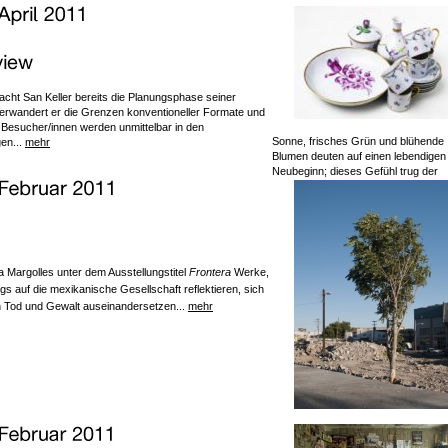
cht San Keller bereits die Planungsphase seiner
nterwandert er die Grenzen konventioneller Formate und
ie Besucher/innen werden unmittelbar in den
Sonne, frisches Grün und blühende
en...
mehr
Blumen deuten auf einen lebendigen
Neubeginn; dieses Gefühl trug der
a Margolles unter dem Ausstellungstitel
Frontera
Werke,
 auf die mexikanische Gesellschaft reflektieren, sich
on Tod und Gewalt auseinandersetzen...
mehr