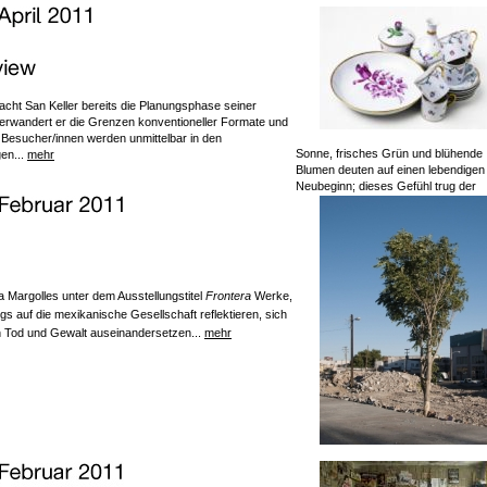
cht San Keller bereits die Planungsphase seiner
nterwandert er die Grenzen konventioneller Formate und
ie Besucher/innen werden unmittelbar in den
Sonne, frisches Grün und blühende
en...
mehr
Blumen deuten auf einen lebendigen
Neubeginn; dieses Gefühl trug der
a Margolles unter dem Ausstellungstitel
Frontera
Werke,
 auf die mexikanische Gesellschaft reflektieren, sich
on Tod und Gewalt auseinandersetzen...
mehr