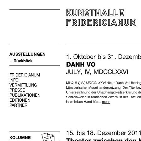
AUSSTELLUNGEN
Rückblick
FRIDERICIANUM
INFO
Mit
JULY, IV, MDCCLXXVI
rückt Danh Vo Überleg
VERMITTLUNG
künstlerischen Auseinandersetzung. Der Titel be
PRESSE
Unterzeichnung der Unabhängigkeitserklärung de
PUBLIKATIONEN
Schreibweise in römischen Ziffern ist der Tafel en
EDITIONEN
ihrer linken Hand hält...
mehr
PARTNER
KOLUMNE