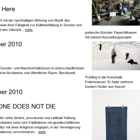
ich mit der nachhaltigen Wirkung von Musik des
e ihrer Fähigkeit zur Kollektivbildung in Szenen und
 den Lifestyle...
mehr
polnische Künstler Pawel Althamer
mit seinem Ausstellungsprojekt
h Gender- und Machtverhältnissen in unterschiedlichsten
che Architektur und öffentlicher Raum, Berufswelt,
Frühling
in die Kunsthalle
Fridericianum. Er hatte mehrere
hundert Kinder aus Kassel
ür seine direkte, provokante und radikale Haltung
roduktion setzt sich Faldbakken mit gesellschaftlichen
tur mit einer Antigeste entgegen, in der Verweigerung
dalismus verschmelzen...
mehr