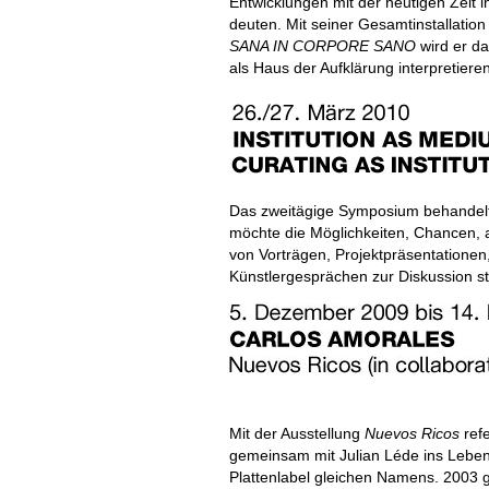
Entwicklungen mit der heutigen Zeit i
deuten. Mit seiner Gesamtinstallatio
SANA IN CORPORE SANO
wird er d
als Haus der Aufklärung interpretiere
Das zweitägige Symposium behandelt d
möchte die Möglichkeiten, Chancen,
von Vorträgen, Projektpräsentatione
Künstlergesprächen zur Diskussion st
Mit der Ausstellung
Nuevos Ricos
refe
gemeinsam mit Julian Léde ins Leben
Plattenlabel gleichen Namens. 2003 g