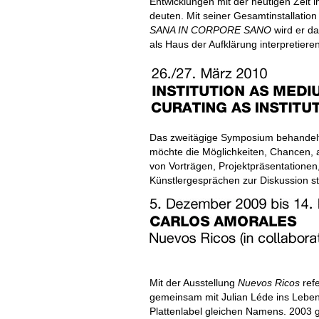
Entwicklungen mit der heutigen Zeit i
deuten. Mit seiner Gesamtinstallatio
SANA IN CORPORE SANO
wird er d
als Haus der Aufklärung interpretiere
Das zweitägige Symposium behandelt d
möchte die Möglichkeiten, Chancen,
von Vorträgen, Projektpräsentatione
Künstlergesprächen zur Diskussion st
Mit der Ausstellung
Nuevos Ricos
refe
gemeinsam mit Julian Léde ins Leben
Plattenlabel gleichen Namens. 2003 g