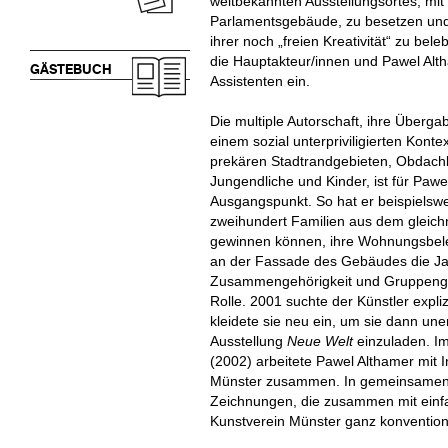
weltbekannten Ausstellungsortes, mit 
Parlamentsgebäude, zu besetzen und 
ihrer noch „freien Kreativität“ zu be
die Hauptakteur/innen und Pawel Alt
GÄSTEBUCH
Assistenten ein.
Die multiple Autorschaft, ihre Überg
einem sozial unterpriviligierten Kon
prekären Stadtrandgebieten, Obdach
Jungendliche und Kinder, ist für Pawel
Ausgangspunkt. So hat er beispielswe
zweihundert Familien aus dem gleic
gewinnen können, ihre Wohnungsbele
an der Fassade des Gebäudes die Jahr
Zusammengehörigkeit und Gruppengef
Rolle. 2001 suchte der Künstler expli
kleidete sie neu ein, um sie dann un
Ausstellung
Neue Welt
einzuladen. I
(2002) arbeitete Pawel Althamer mit I
Münster zusammen. In gemeinsamen W
Zeichnungen, die zusammen mit ein
Kunstverein Münster ganz konventione