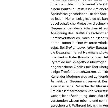
unter dem Titel
Fundamentality VI
(2
einem Bauzaun umstellt ist. Am ober
Sprühfarbe geschrieben, ist der Satz „
zu lesen. Nur einseitig ist dies als 
gesellschaftliche Protest wird schnel
Gegenständen des städtischen Alltag
Aneignung des Graffiti als Protestmed
unmissverständlich. Noch deutlicher 
deren Ikonen in einer weiteren Arbeit,
zeigt. Bei
Broken Love, (after Barne
die Bezugnahme auf Newmans
Broke
orientiert sich der Künstler an der tit
Pyramide mit Spiegelfolie überzogen,
abgebrochene Obelisk mit Teer überg
einige Tropfen der schwarzen, zähflü
Kunst der Moderne weg auf zeitgenös
Ästhetik der Gegenwart verweist. Bei
eine stilistische Retusche der Klassik
um ein Sichtbarmachen von Verkettun
wesentlicher Bedeutung, dass Marc Bi
verstanden wissen möchte und somit s
sprechen gilt. Während folglich im Au