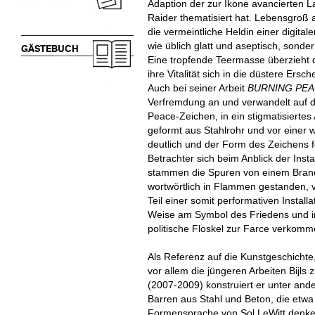
Adaption der zur Ikone avancierten 
Raider thematisiert hat. Lebensgroß a
die vermeintliche Heldin einer digitale
wie üblich glatt und aseptisch, sonde
GÄSTEBUCH
Eine tropfende Teermasse überzieht 
ihre Vitalität sich in die düstere Ers
Auch bei seiner Arbeit
BURNING PE
Verfremdung an und verwandelt auf d
Peace-Zeichen, in ein stigmatisiertes
geformt aus Stahlrohr und vor einer 
deutlich und der Form des Zeichens 
Betrachter sich beim Anblick der Inst
stammen die Spuren von einem Brand
wortwörtlich in Flammen gestanden, 
Teil einer somit performativen Installat
Weise am Symbol des Friedens und in
politische Floskel zur Farce verkomme
Als Referenz auf die Kunstgeschichte,
vor allem die jüngeren Arbeiten Bijls 
(2007-2009) konstruiert er unter and
Barren aus Stahl und Beton, die etwa
Formensprache von Sol LeWitt denken 