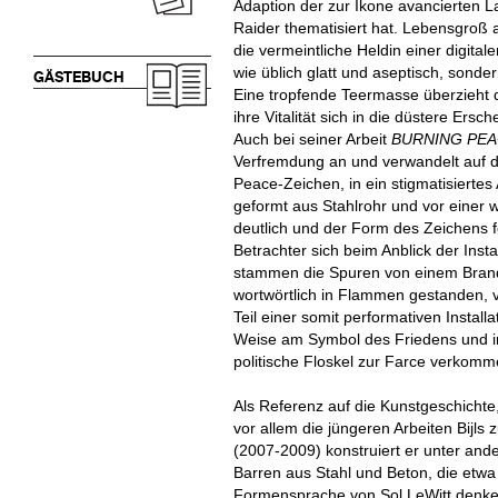
Adaption der zur Ikone avancierten 
Raider thematisiert hat. Lebensgroß a
die vermeintliche Heldin einer digitale
wie üblich glatt und aseptisch, sonde
GÄSTEBUCH
Eine tropfende Teermasse überzieht 
ihre Vitalität sich in die düstere Ers
Auch bei seiner Arbeit
BURNING PE
Verfremdung an und verwandelt auf d
Peace-Zeichen, in ein stigmatisiertes
geformt aus Stahlrohr und vor einer 
deutlich und der Form des Zeichens 
Betrachter sich beim Anblick der Inst
stammen die Spuren von einem Brand
wortwörtlich in Flammen gestanden, 
Teil einer somit performativen Installat
Weise am Symbol des Friedens und in
politische Floskel zur Farce verkomme
Als Referenz auf die Kunstgeschichte,
vor allem die jüngeren Arbeiten Bijls 
(2007-2009) konstruiert er unter and
Barren aus Stahl und Beton, die etwa
Formensprache von Sol LeWitt denken 