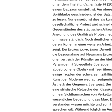
unter dem Titel
Fundamentality VI
(2
einem Bauzaun umstellt ist. Am ober
Sprühfarbe geschrieben, ist der Satz „
zu lesen. Nur einseitig ist dies als 
gesellschaftliche Protest wird schnel
Gegenständen des städtischen Alltag
Aneignung des Graffiti als Protestmed
unmissverständlich. Noch deutlicher 
deren Ikonen in einer weiteren Arbeit,
zeigt. Bei
Broken Love, (after Barne
die Bezugnahme auf Newmans
Broke
orientiert sich der Künstler an der tit
Pyramide mit Spiegelfolie überzogen,
abgebrochene Obelisk mit Teer überg
einige Tropfen der schwarzen, zähflü
Kunst der Moderne weg auf zeitgenös
Ästhetik der Gegenwart verweist. Bei
eine stilistische Retusche der Klassik
um ein Sichtbarmachen von Verkettun
wesentlicher Bedeutung, dass Marc Bi
verstanden wissen möchte und somit s
sprechen gilt. Während folglich im Au