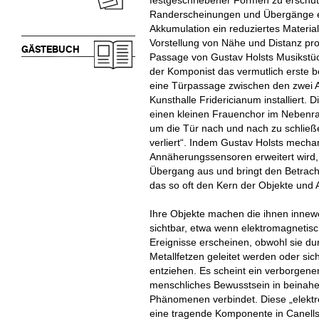
festgeschriebener Formen zu erschütt
Randerscheinungen und Übergänge ent
Akkumulation ein reduziertes Materi
Vorstellung von Nähe und Distanz pro
GÄSTEBUCH
Passage von Gustav Holsts Musikstü
der Komponist das vermutlich erste b
eine Türpassage zwischen den zwei A
Kunsthalle Fridericianum installiert. D
einen kleinen Frauenchor im Nebenra
um die Tür nach und nach zu schließe
verliert“. Indem Gustav Holsts mech
Annäherungssensoren erweitert wird, 
Übergang aus und bringt den Betracht
das so oft den Kern der Objekte und
Ihre Objekte machen die ihnen innew
sichtbar, etwa wenn elektromagnetisc
Ereignisse erscheinen, obwohl sie du
Metallfetzen geleitet werden oder s
entziehen. Es scheint ein verborgen
menschliches Bewusstsein in beinahe
Phänomenen verbindet. Diese „elektro
eine tragende Komponente in Canells W