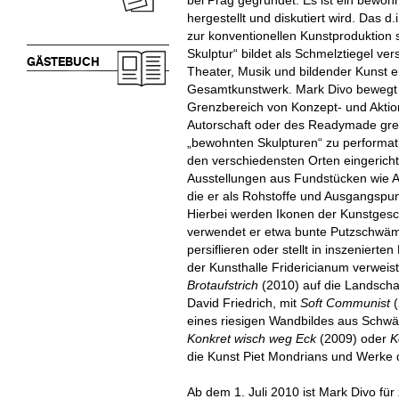
bei Prag gegründet. Es ist ein bewoh
hergestellt und diskutiert wird. Das d.
zur konventionellen Kunstproduktion 
Skulptur“ bildet als Schmelztiegel ve
GÄSTEBUCH
Theater, Musik und bildender Kunst e
Gesamtkunstwerk. Mark Divo bewegt 
Grenzbereich von Konzept- und Aktion
Autorschaft oder des Readymade greift
„bewohnten Skulpturen“ zu performativ
den verschiedensten Orten eingericht
Ausstellungen aus Fundstücken wie Ab
die er als Rohstoffe und Ausgangspunk
Hierbei werden Ikonen der Kunstgesch
verwendet er etwa bunte Putzschwä
persiflieren oder stellt in inszenierte
der Kunsthalle Fridericianum verweist
Brotaufstrich
(2010) auf die Landsch
David Friedrich, mit
Soft Communist
eines riesigen Wandbildes aus Sch
Konkret wisch weg Eck
(2009) oder
K
die Kunst Piet Mondrians und Werke 
Ab dem 1. Juli 2010 ist Mark Divo für