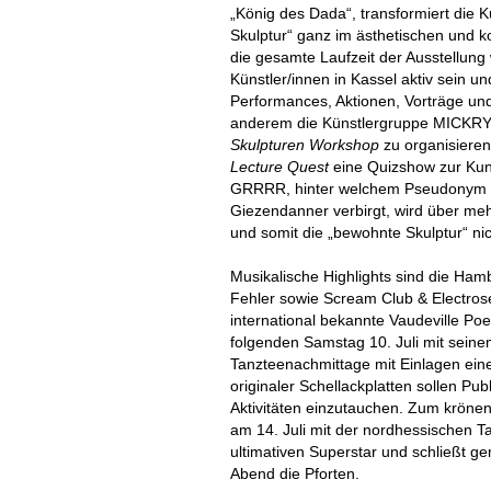
„König des Dada“, transformiert die K
Skulptur“ ganz im ästhetischen und kon
die gesamte Laufzeit der Ausstellun
Künstler/innen in Kassel aktiv sein 
Performances, Aktionen, Vorträge und
anderem die Künstlergruppe MICKRY 
Skulpturen Workshop
zu organisieren
Lecture Quest
eine Quizshow zur Kuns
GRRRR, hinter welchem Pseudonym si
Giezendanner verbirgt, wird über me
und somit die „bewohnte Skulptur“ n
Musikalische Highlights sind die Ham
Fehler sowie Scream Club & Electros
international bekannte Vaudeville P
folgenden Samstag 10. Juli mit sein
Tanzteenachmittage mit Einlagen eine
originaler Schellackplatten sollen Publ
Aktivitäten einzutauchen. Zum krönend
am 14. Juli mit der nordhessischen T
ultimativen Superstar und schließt g
Abend die Pforten.