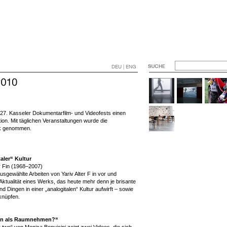
DEU | ENG
27. Kasseler Dokumentarfilm- und Videofests einen
n. Mit täglichen Veranstaltungen wurde die
ick genommen.
aler“ Kultur
er Fin (1968–2007)
sgewählte Arbeiten von Yariv Alter F in vor und
tualität eines Werks, das heute mehr denn je brisante
 Dingen in einer „analogitalen“ Kultur aufwirft – sowie
 knüpfen.
nen als Raumnehmen?“