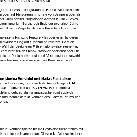
ie Schulte Strathaus, Özlem Sulak,
Längerem im Ausstellungsraum zu Hause. Künstler/innen
en oder auf Flatscreens, mit Hilfe von Beamern oder als
er Multichannel-Projektionen werden in Black Boxes
onen integriert. Bereits seit Ende der sechziger Jahre
nstallativen Möglichkeiten von filmischen Arbeiten in
eilweise in Richtung Feature Film oder einen längeren
 dem Ausstellungsort zunehmend relevant. Geht die
die Wahl der geeigneten Präsentationsweise elementar.
verführerisch das Kino? Inwieweit beeinflusst der Ort
In dieser Podiumsdiskussion mit Vertreter/innen sowohl
verschiedenste Fragen über den Künstlerfilm und
von Monica Bonvicini und Matias Faldbakken
le Fridericianum, führt durch die Ausstellungen THAT
ias Faldbakken und BOTH ENDS von Monica
tellung geht auf die minimalistischen und zugleich
ein und thematisiert im Rahmen des DokfestForums den
ionen.
elle Sichtungsplätze für die Festivalbesucher/innen mit
 bereitgestellt angeboten. Die von Ivo Wessel kreierte