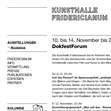
AUSSTELLUNGEN
Rückblick
Die Kunsthalle Fridericianum bot im Rahmen des 
FRIDERICIANUM
neuen Ort des Austausches und der Kommunikatio
INFO
Schnittstelle zwischen Film und Kunst in den Bl
VERMITTLUNG
PRESSE
Do 11.11. 18 Uhr
PUBLIKATIONEN
Got the Picture?
Im Spannungsfeld „analogit
EDITIONEN
Von Bildern und Dingen – Ein Abend für Yariv Alt
PARTNER
Ursula Panhans-Bühler und Verena Kuni stellen au
sprechen zusammen mit Joel Baumann über die Ak
Fragen nach dem Verhältnis von Bildern, Daten und
nach den Utopien und Realitäten, die sich an sie
Fr 12. November, 15 Uhr
Ausstellungsgespräch „Was soll das - Ren
KOLUMNE