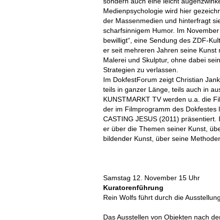
sondern auch eine leicht augenzwinke
Medienpsychologie wird hier gezeich
der Massenmedien und hinterfragt sie
scharfsinnigem Humor. Im November 20
bewilligt“, eine Sendung des ZDF-Ku
er seit mehreren Jahren seine Kunst
Malerei und Skulptur, ohne dabei s
Strategien zu verlassen.
Im DokfestForum zeigt Christian Janko
teils in ganzer Länge, teils auch in 
KUNSTMARKT TV werden u.a. die F
der im Filmprogramm des Dokfestes l
CASTING JESUS (2011) präsentiert. I
er über die Themen seiner Kunst, übe
bildender Kunst, über seine Methode
Samstag 12. November 15 Uhr
Kuratorenführung
Rein Wolfs führt durch die Ausstellun
Das Ausstellen von Objekten nach de