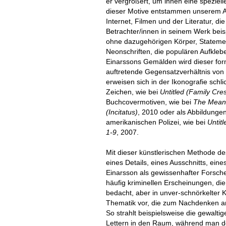
er vergrößert, um ihnen eine spezielle
dieser Motive entstammen unserem A
Internet, Filmen und der Literatur, di
Betrachter/innen in seinem Werk bei
ohne dazugehörigen Körper, Statement
Neonschriften, die populären Aufkle
Einarssons Gemälden wird dieser for
auftretende Gegensatzverhältnis von 
erweisen sich in der Ikonografie sch
Zeichen, wie bei
Untitled (Family Cres
Buchcovermotiven, wie bei
The Meani
(Incitatus)
, 2010 oder als Abbildung
amerikanischen Polizei, wie bei
Untit
1-9
, 2007.
Mit dieser künstlerischen Methode de
eines Details, eines Ausschnitts, ein
Einarsson als gewissenhafter Forsche
häufig kriminellen Erscheinungen, di
bedacht, aber in unver-schnörkelter 
Thematik vor, die zum Nachdenken anr
So strahlt beispielsweise die gewalti
Lettern in den Raum, während man 