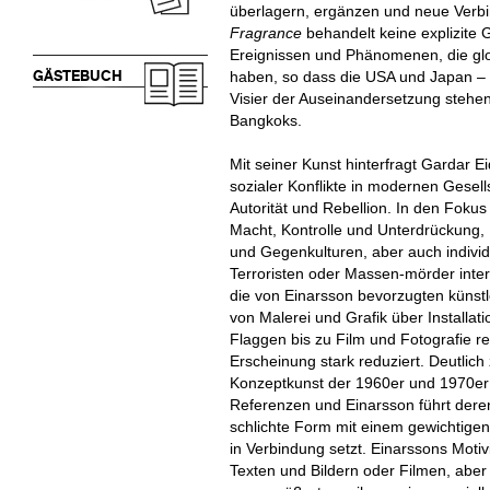
überlagern, ergänzen und neue Verb
Fragrance
behandelt keine explizite 
Ereignissen und Phänomenen, die glo
GÄSTEBUCH
haben, so dass die USA und Japan –
Visier der Auseinandersetzung stehe
Bangkoks.
Mit seiner Kunst hinterfragt Gardar 
sozialer Konflikte in modernen Gese
Autorität und Rebellion. In den Foku
Macht, Kontrolle und Unterdrückung,
und Gegenkulturen, aber auch individu
Terroristen oder Massen-mörder inte
die von Einarsson bevorzugten künstle
von Malerei und Grafik über Installa
Flaggen bis zu Film und Fotografie re
Erscheinung stark reduziert. Deutlich
Konzeptkunst der 1960er und 1970er 
Referenzen und Einarsson führt deren
schlichte Form mit einem gewichtige
in Verbindung setzt. Einarssons Moti
Texten und Bildern oder Filmen, abe