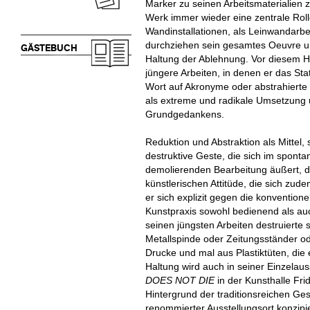
Marker zu seinen Arbeitsmaterialien z
Werk immer wieder eine zentrale Rolle
Wandinstallationen, als Leinwandarbei
durchziehen sein gesamtes Oeuvre u
GÄSTEBUCH
Haltung der Ablehnung. Vor diesem H
jüngere Arbeiten, in denen er das Sta
Wort auf Akronyme oder abstrahierte Z
als extreme und radikale Umsetzung
Grundgedankens.
Reduktion und Abstraktion als Mittel,
destruktive Geste, die sich im sponta
demolierenden Bearbeitung äußert, d
künstlerischen Attitüde, die sich zudem
er sich explizit gegen die konventione
Kunstpraxis sowohl bedienend als auc
seinen jüngsten Arbeiten destruierte 
Metallspinde oder Zeitungsständer od
Drucke und mal aus Plastiktüten, die 
Haltung wird auch in seiner Einzelau
DOES NOT DIE
in der Kunsthalle Fr
Hintergrund der traditionsreichen G
renommierter Ausstellungsort konzipi