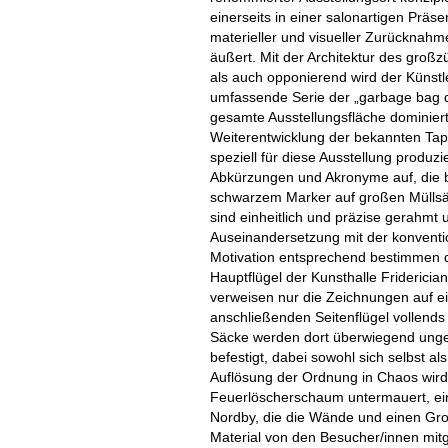
einerseits in einer salonartigen Präse
materieller und visueller Zurücknahm
äußert. Mit der Architektur des gro
als auch opponierend wird der Künstl
umfassende Serie der „garbage bag d
gesamte Ausstellungsfläche dominiert.
Weiterentwicklung der bekannten Ta
speziell für diese Ausstellung produz
Abkürzungen und Akronyme auf, die be
schwarzem Marker auf großen Müllsäc
sind einheitlich und präzise gerahmt u
Auseinandersetzung mit der konventio
Motivation entsprechend bestimmen 
Hauptflügel der Kunsthalle Friderici
verweisen nur die Zeichnungen auf eine
anschließenden Seitenflügel vollends
Säcke werden dort überwiegend ung
befestigt, dabei sowohl sich selbst a
Auflösung der Ordnung in Chaos wird 
Feuerlöscherschaum untermauert, ein
Nordby, die die Wände und einen Gro
Material von den Besucher/innen mitg