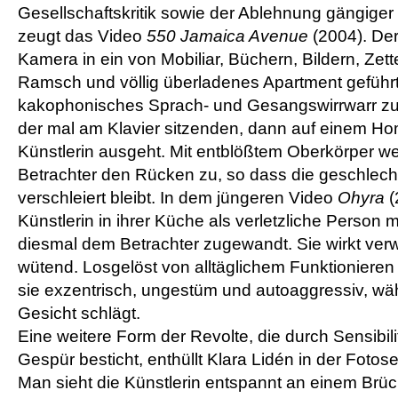
Gesellschaftskritik sowie der Ablehnung gängiger 
zeugt das Video
550 Jamaica Avenue
(2004). Der
Kamera in ein von Mobiliar, Büchern, Bildern, Zet
Ramsch und völlig überladenes Apartment geführt.
kakophonisches Sprach- und Gesangswirrwarr z
der mal am Klavier sitzenden, dann auf einem Ho
Künstlerin ausgeht. Mit entblößtem Oberkörper we
Betrachter den Rücken zu, so dass die geschlechtl
verschleiert bleibt. In dem jüngeren Video
Ohyra
(
Künstlerin in ihrer Küche als verletzliche Person
diesmal dem Betrachter zugewandt. Sie wirkt verw
wütend. Losgelöst von alltäglichem Funktioniere
sie exzentrisch, ungestüm und autoaggressiv, wäh
Gesicht schlägt.
Eine weitere Form der Revolte, die durch Sensibil
Gespür besticht, enthüllt Klara Lidén in der Fotos
Man sieht die Künstlerin entspannt an einem Brü