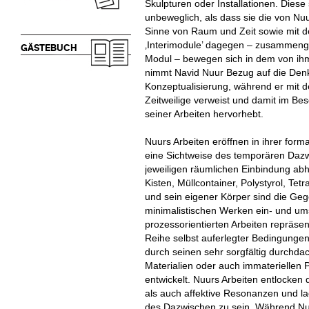
Skulpturen oder Installationen. Diese
unbeweglich, als dass sie die von Nuu
Sinne von Raum und Zeit sowie mit de
‚Interimodule’ dagegen – zusammenge
GÄSTEBUCH
Modul – bewegen sich in dem von ih
nimmt Navid Nuur Bezug auf die Denk
Konzeptualisierung, während er mit 
Zeitweilige verweist und damit im B
seiner Arbeiten hervorhebt.
Nuurs Arbeiten eröffnen in ihrer forma
eine Sichtweise des temporären Dazw
jeweiligen räumlichen Einbindung abh
Kisten, Müllcontainer, Polystyrol, Tet
und sein eigener Körper sind die Geg
minimalistischen Werken ein- und um
prozessorientierten Arbeiten repräsen
Reihe selbst auferlegter Bedingungen 
durch seinen sehr sorgfältig durch
Materialien oder auch immateriellen
entwickelt. Nuurs Arbeiten entlocken
als auch affektive Resonanzen und lade
des Dazwischen zu sein. Während Nu