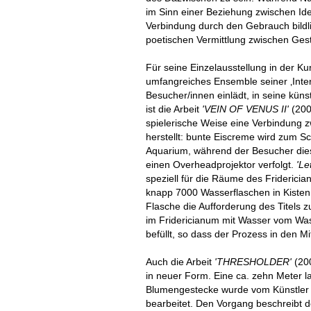
im Sinn einer Beziehung zwischen Ide
Verbindung durch den Gebrauch bildl
poetischen Vermittlung zwischen Gesta
Für seine Einzelausstellung in der Kun
umfangreiches Ensemble seiner ‚Interim
Besucher/innen einlädt, in seine kün
ist die Arbeit
'VEIN OF VENUS II'
(200
spielerische Weise eine Verbindung 
herstellt: bunte Eiscreme wird zum Sc
Aquarium, während der Besucher dies
einen Overheadprojektor verfolgt.
'Le
speziell für die Räume des Friderici
knapp 7000 Wasserflaschen in Kisten ko
Flasche die Aufforderung des Titels 
im Fridericianum mit Wasser vom Was
befüllt, so dass der Prozess in den Mi
Auch die Arbeit
'THRESHOLDER'
(20
in neuer Form. Eine ca. zehn Meter
Blumengestecke wurde vom Künstler e
bearbeitet. Den Vorgang beschreibt de