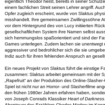
eigentlich Theodor heißt, bereits in seiner Schulze
einem fachlichen Streit seinen Lehrer angriff. Auc
Opfer zugleich erscheint, wurde von Slaktus phys
misshandelt. Ihre gemeinsamen Zwillingssöhne At
vor dem Hintergrund des von Lucy initiierten Rü
gesellschaftlichen System ihre Namen selbst auss
sich hemmungslos spaßorientiert und sind der Fas
Games unterlegen. Zudem lachen sie unentwegt u
aggressiver und bedrohlicher sich die sie umgebend
Indiz auch für ihren fehlenden Anspruch an gesell
Ein neues Projekt von Slaktus führt die einstige 
zusammen: Slaktus arbeitet gemeinsam mit der S
„Rapefruit“ an der Produktion des Online-Slash
Spiel ist nicht nur an Horror- und Slasherfilme ange
den frühen 1980er Jahren erfahren haben, sondern 
von Joseph Conrads Klassiker
Heart of Darkness
Abenteuer des Erzählers Charles Marlow im Kon