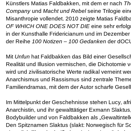
Künstlers Matias Faldbakken, mit dem er nach
Th
Company
und
Macht und Rebel
seine Trilogie ei
Misanthropie vollendet. 2010 zeigte Matias Fald
OF WHICH ONE DOES NOT DIE
eine sehr erfolg
in der Kunsthalle Fridericianum und im Dezember i
der Reihe
100 Notizen – 100 Gedanken
der dOCU
Mit
Unfun
hat Faldbakken das Bild einer Gesellscha
Realität und Illusion vermischen, die Dichotomie 
wird und zivilisatorische Werte radikal verneint we
Anarchismus und Rassismus sind zentrale Them
Familiendramas, mit dem der Autor scharfe Gesells
Im Mittelpunkt der Geschehnisse stehen Lucy, af
Anarchistin, und ihr gewalttätiger Exmann Slaktus
Bodybuilder und von Faldbakken als „Gewaltintellek
Den Spitznamen Slaktus (slakt: Norwegisch für Sch