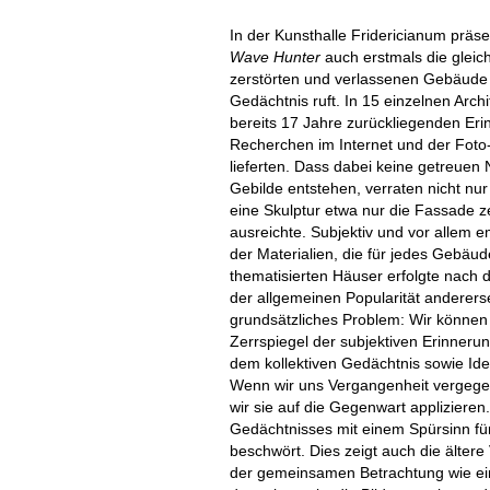
In der Kunsthalle Fridericianum präs
Wave Hunter
auch erstmals die gleic
zerstörten und verlassenen Gebäude 
Gedächtnis ruft. In 15 einzelnen Arch
bereits 17 Jahre zurückliegenden Eri
Recherchen im Internet und der Foto
lieferten. Dass dabei keine getreuen
Gebilde entstehen, verraten nicht nu
eine Skulptur etwa nur die Fassade ze
ausreichte. Subjektiv und vor allem e
der Materialien, die für jedes Gebäud
thematisierten Häuser erfolgte nach 
der allgemeinen Popularität andererse
grundsätzliches Problem: Wir können
Zerrspiegel der subjektiven Erinneru
dem kollektiven Gedächtnis sowie Idea
Wenn wir uns Vergangenheit vergegen
wir sie auf die Gegenwart applizieren
Gedächtnisses mit einem Spürsinn für
beschwört. Dies zeigt auch die ältere
der gemeinsamen Betrachtung wie ein