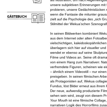
als Illustration, um nach Allgemeingü
unsere subjektiven Erinnerungen mi
probieren, unsere Gedächtnislücken 
wenn die Fantasie die mitunter graus
GÄSTEBUCH
zielt auf die Psychologie des „sich G
Stilmittel der Wekua’schen Szenograf
In seinen Bildwerken kombiniert We
aus dem Internet oder alten Fotoalb
vielschichtigen, kaleidoskopähnlichen
überlagern sich hier auf visueller un
wendet er ebenso auf seine Skulpture
Filme und Videos an. Seine oft dramat
von einem Hang zum Narrativen: Natu
verfremdete Figuren, scheinen wie ein
– ähnlich einem Videostill – nur ei
preisgeben. In seinen filmischen Arbei
als Protagonisten auf, Wekua collagi
Fundus, löst Bilder erneut aus ihrem 
Der neue, aufwendig produzierte Film,
sehen sein wird, zeugt von diesem Pr
Your Mouth
ist eine filmische Collage
narrativen Logik des Horrorfilms zu