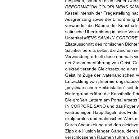
bespielen, sondern es in seiner Gänz
REFORMATION CO-OP) MENS SAN
Kassel intensiv der Fragestellung na
Ausgrenzung sowie der Einordnung de
verwandelt die Räume der Kunsthalle 
satirische Übertreibung in seine Visio
Untertitel
MENS SANA IN CORPORE
Zitatausschnitt des römischen Dichter
Satiriker bereits selbst die Zeichen sei
Verwendung erhielt diese ehemals v
der Zusammenführung von Geist, Ges
diskreditierende Gleichsetzung eine
Geist im Zuge der „vaterländischen V
Entwicklung von „Internierungshäuse
„psychiatrischen Heilanstalten“ seit
Hintergrund erfährt die Kunsthalle Fr
Die großen Lettern am Portal erset
IN CORPORE SANO und das Foyer wird
weiträumigen Hauptflügeln des Frider
skulpturales und malerisches Werk mit
Durch Abdunkelung und den gleichzeit
Zipp die Illusion langer Gänge, dere
verschlossenen Räumen führen, in d