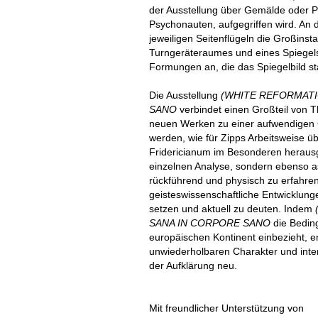
der Ausstellung über Gemälde oder Pl
Psychonauten, aufgegriffen wird. An 
jeweiligen Seitenflügeln die Großinst
Turngeräteraumes und eines Spiegel
Formungen an, die das Spiegelbild st
Die Ausstellung
(WHITE REFORMATI
SANO
verbindet einen Großteil von 
neuen Werken zu einer aufwendigen G
werden, wie für Zipps Arbeitsweise ü
Fridericianum im Besonderen herausge
einzelnen Analyse, sondern ebenso ass
rückführend und physisch zu erfahren
geisteswissenschaftliche Entwicklunge
setzen und aktuell zu deuten. Indem
SANA IN CORPORE SANO
die Bedi
europäischen Kontinent einbezieht, er
unwiederholbaren Charakter und inter
der Aufklärung neu.
Mit freundlicher Unterstützung von