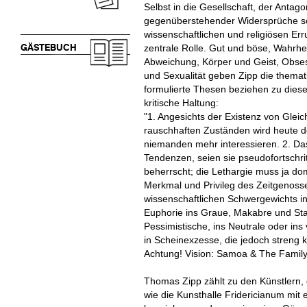
Selbst in die Gesellschaft, der Antag
gegenüberstehender Widersprüche sow
wissenschaftlichen und religiösen Er
GÄSTEBUCH
zentrale Rolle. Gut und böse, Wahrhe
Abweichung, Körper und Geist, Obses
und Sexualität geben Zipp die themat
formulierte Thesen beziehen zu die
kritische Haltung:
"1. Angesichts der Existenz von Glei
rauschhaften Zuständen wird heute d
niemanden mehr interessieren. 2. Das
Tendenzen, seien sie pseudofortschrit
beherrscht; die Lethargie muss ja do
Merkmal und Privileg des Zeitgenosse
wissenschaftlichen Schwergewichts in
Euphorie ins Graue, Makabre und Stat
Pessimistische, ins Neutrale oder in
in Scheinexzesse, die jedoch streng k
Achtung! Vision: Samoa & The Family 
Thomas Zipp zählt zu den Künstlern, 
wie die Kunsthalle Fridericianum mit e