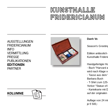
Danh Vo
AUSSTELLUNGEN
FRIDERICIANUM
Season's Greetin
INFO
VERMITTLUNG
Edition anlässlich
PRESSE
Kunsthalle Frider
PUBLIKATIONEN
Handgefertigte Ho
EDITIONEN
- Buch "Harvard 
PARTNER
wird nach Klage v
- Tasse aus dem 
Barbara Bush
- T-Shirt zum 125
Yorker "Statue of
- Karteikarte mit
KOLUMNE
auf der originale
Auflage von 24 mit
je € 500,-