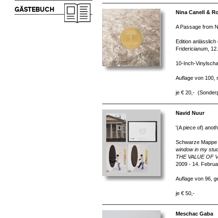
GÄSTEBUCH
Nina Canell & R
A Passage from N
Edition anlässlich
Fridericianum, 12.
10-Inch-Vinylschal
Auflage von 100,
je € 20,- (Sonderp
Navid Nuur
'(A piece of) anot
Schwarze Mappe m
window in my studi
THE VALUE OF 
2009 - 14. Februa
Auflage von 96, g
je € 50,-
Meschac Gaba