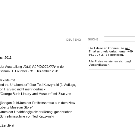
DEU | ENG
Die Editionen können Sie
per
Email
und telefonisch unter +49
561 707 27 34 bestellen.
gs, 2011
Alle Preise verstehen sich zzgl.
Versandkosten.
 der Ausstellung
JULY, IV, MDCCLXXIV
in der
icianum, 1. Oktober - 31. Dezember 2011
lzkiste mit
and the Unabomber" über Ted Kaczynski (1. Auflage,
on Harvard nicht mehr gedruckt)
"George Bush Library and Museum" mit Zitat von
-jährigen Jubiläum der Freiheitsstatue aus dem New
 Liberty Museum Store"
 Datum der Unabhängigkeitserklärung, geschrieben
n Schreibmaschine von Ted Kaczynski
 Zertifikat