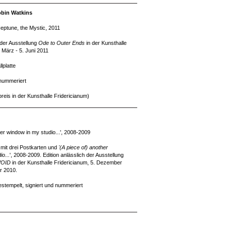
obin Watkins
eptune, the Mystic, 2011
 der Ausstellung
Ode to Outer Ends
in der Kunsthalle
 März - 5. Juni 2011
lplatte
 nummeriert
reis in der Kunsthalle Fridericianum)
her window in my studio...', 2008-2009
it drei Postkarten und
'(A piece of) another
o...
', 2008-2009. Edition anlässlich der Ausstellung
VOID
in der Kunsthalle Fridericianum, 5. Dezember
r 2010.
estempelt, signiert und nummeriert