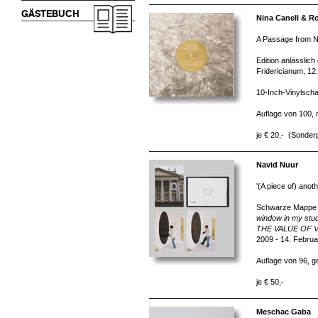
GÄSTEBUCH
Nina Canell & R
A Passage from N
Edition anlässlich
Fridericianum, 12.
10-Inch-Vinylschal
Auflage von 100,
je € 20,- (Sonderp
Navid Nuur
'(A piece of) anot
Schwarze Mappe m
window in my studi
THE VALUE OF 
2009 - 14. Februa
Auflage von 96, g
je € 50,-
Meschac Gaba