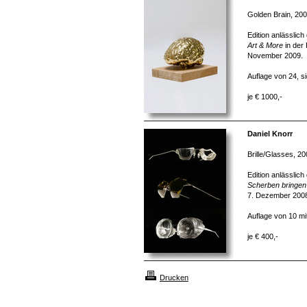
Golden Brain, 20
Edition anlässlich
Art & More
in der 
November 2009.
Auflage von 24, s
je € 1000,-
Daniel Knorr
Brille/Glasses, 2
Edition anlässlic
Scherben bringen
7. Dezember 2008
Auflage von 10 mit
je € 400,-
Drucken