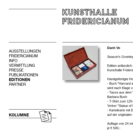
Danh Vo
AUSSTELLUNGEN
FRIDERICIANUM
Season's Greetin
INFO
VERMITTLUNG
Edition anlässlich
PRESSE
Kunsthalle Frider
PUBLIKATIONEN
Handgefertigte Ho
EDITIONEN
- Buch "Harvard 
PARTNER
wird nach Klage v
- Tasse aus dem 
Barbara Bush
- T-Shirt zum 125
Yorker "Statue of
- Karteikarte mit
KOLUMNE
auf der originale
Auflage von 24 mit
je € 500,-