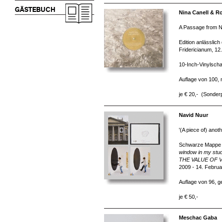
GÄSTEBUCH
Nina Canell & R
A Passage from N
Edition anlässlich
Fridericianum, 12.
10-Inch-Vinylschal
Auflage von 100,
je € 20,- (Sonderp
Navid Nuur
'(A piece of) anot
Schwarze Mappe m
window in my studi
THE VALUE OF 
2009 - 14. Februa
Auflage von 96, g
je € 50,-
Meschac Gaba