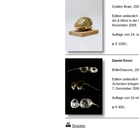
Golden Brain, 20
Edition anlässlich
Art & More
in der 
November 2009.
Auflage von 24, s
je € 1000,-
Daniel Knorr
Brille/Glasses, 2
Edition anlässlic
Scherben bringen
7. Dezember 2008
Auflage von 10 mit
je € 400,-
Drucken