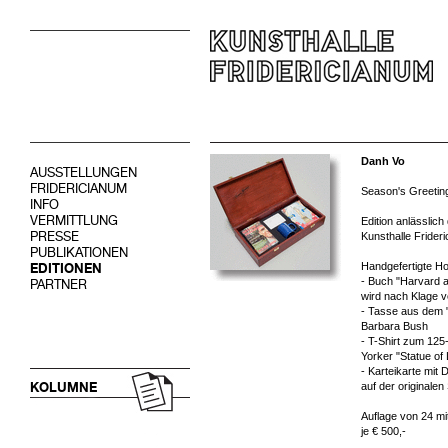
Danh Vo
AUSSTELLUNGEN
FRIDERICIANUM
Season's Greetin
INFO
VERMITTLUNG
Edition anlässlich
PRESSE
Kunsthalle Frider
PUBLIKATIONEN
Handgefertigte Ho
EDITIONEN
- Buch "Harvard 
PARTNER
wird nach Klage v
- Tasse aus dem 
Barbara Bush
- T-Shirt zum 125
Yorker "Statue of
- Karteikarte mit
KOLUMNE
auf der originale
Auflage von 24 mit
je € 500,-