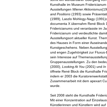
Kunsthalle im Museum Fridericianum 
Ausstellungen
Wiener Aktionismus
(1
and Positions
(1993) sowie Präsentat
(1989), Laszlo Mohlogy-Nagy (1991)o
documenta X übernahm René Block 19
Fridericianums und veranlasste im J
Fridericianum und verdeutlichte dami
Ausstellungsort aktueller Kunst. Thema
des Hauses in Form einer Auseinande
Kunstgeschehens. Neben Ausstellunge
und engen Zugehörigkeit zur Fluxus-
sein Interesse auf Themenausstellun
Gruppenausstellungen. Zu den bede
(2000),
Looking At You
(2001) und
In
öffnete René Block die Kunsthalle F
indem er 2003 die Kuratorenwerkstatt
Zusammenarbeit mit dem apexart Cura
wurde.
Seit 2008 steht die Kunsthalle Frider
Mit einer Konzentration auf Einzelaus
Künstlerinnen und Künstlern wird auf 