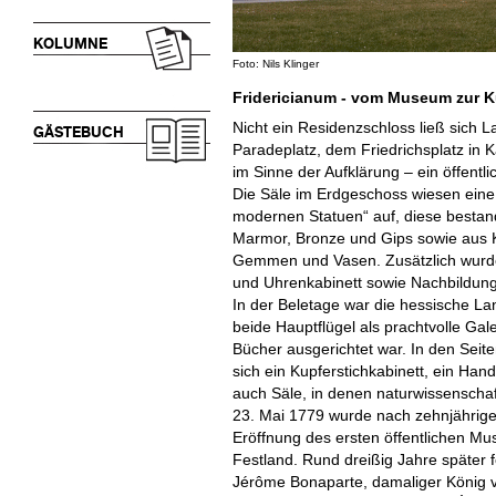
KOLUMNE
Foto: Nils Klinger
Fridericianum - vom Museum zur K
Nicht ein Residenzschloss ließ sich L
GÄSTEBUCH
Paradeplatz, dem Friedrichsplatz in 
im Sinne der Aufklärung – ein öffentl
Die Säle im Erdgeschoss wiesen eine
modernen Statuen“ auf, diese bestan
Marmor, Bronze und Gips sowie aus Ka
Gemmen und Vasen. Zusätzlich wurden
und Uhrenkabinett sowie Nachbildung
In der Beletage war die hessische La
beide Hauptflügel als prachtvolle Gale
Bücher ausgerichtet war. In den Sei
sich ein Kupferstichkabinett, ein Han
auch Säle, in denen naturwissenscha
23. Mai 1779 wurde nach zehnjähriger
Eröffnung des ersten öffentlichen 
Festland. Rund dreißig Jahre später 
Jérôme Bonaparte, damaliger König