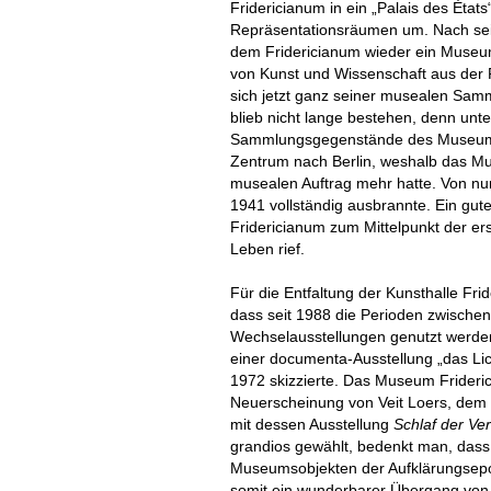
Fridericianum in ein „Palais des Ètat
Repräsentationsräumen um. Nach sei
dem Fridericianum wieder ein Museu
von Kunst und Wissenschaft aus der 
sich jetzt ganz seiner musealen Sam
blieb nicht lange bestehen, denn unt
Sammlungsgegenstände des Museums
Zentrum nach Berlin, weshalb das M
musealen Auftrag mehr hatte. Von nun
1941 vollständig ausbrannte. Ein gut
Fridericianum zum Mittelpunkt der er
Leben rief.
Für die Entfaltung der Kunsthalle Fri
dass seit 1988 die Perioden zwische
Wechselausstellungen genutzt werden
einer documenta-Ausstellung „das Li
1972 skizzierte. Das Museum Frideri
Neuerscheinung von Veit Loers, dem 
mit dessen Ausstellung
Schlaf der Ve
grandios gewählt, bedenkt man, dass
Museumsobjekten der Aufklärungsepoc
somit ein wunderbarer Übergang von