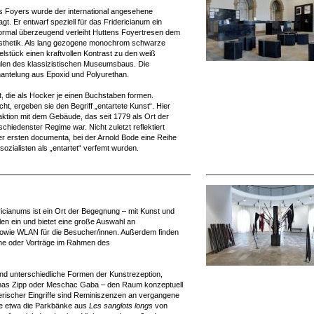
es Foyers wurde der international angesehene
t. Er entwarf speziell für das Fridericianum ein
ormal überzeugend verleiht Huttens Foyertresen dem
Ästhetik. Als lang gezogene monochrom schwarze
stück einen kraftvollen Kontrast zu den weiß
len des klassizistischen Museumsbaus. Die
mantelung aus Epoxid und Polyurethan.
, die als Hocker je einen Buchstaben formen.
ht, ergeben sie den Begriff „entartete Kunst“. Hier
raktion mit dem Gebäude, das seit 1779 als Ort der
schiedenster Regime war. Nicht zuletzt reflektiert
er ersten documenta, bei der Arnold Bode eine Reihe
sozialisten als „entartet“ verfemt wurden.
cianums ist ein Ort der Begegnung – mit Kunst und
en ein und bietet eine große Auswahl an
, sowie WLAN für die Besucher/innen. Außerdem finden
äche oder Vorträge im Rahmen des
 und unterschiedliche Formen der Kunstrezeption,
homas Zipp oder Meschac Gaba – den Raum konzeptuell
tlerischer Eingriffe sind Reminiszenzen an vergangene
wie etwa die Parkbänke aus
Les sanglots longs
von