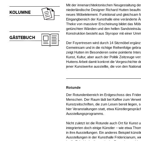
Mit der innenarchitektonischen Neugestaltung d
niederländische Designer Richard Hutten beauftrag
KOLUMNE
neues Möbelelement. Funktional und gleichsam f
Eingangbereich der Kunsthalle eine veränderte 
Theke von massiver Erscheinung bildet das Möbel
getünchten Wänden und den hellen Sandsteinsäu
Konstruktion besteht aus Styropor mit einer Um
GÄSTEBUCH
Der Foyertresen wird durch 14 Sitzmöbel ergänzt
Gemeinsam und in die richtige Reihenfolge gebrac
zeigt Hutten im Besonderen seine pointierte Inte
Kunst, Kultur, aber auch der Politik Zeitzeuge ver
Huttens Arbeit damit konkret die Vorgeschichte d
jener Kunstwerke ausstellte, die von den National
Rotunde
Der Rotundenbereich im Erdgeschoss des Frideri
Menschen. Der Raum lädt bei Kaffee zum Verweil
Kunstzeitschriften, die zum Lesen bereit liegen
hier Veranstaltungen statt, etwa Künstlergespr
Ausstellungsprogramms.
Nicht zuletzt ist die Rotunde auch Ort für Kunst
integrierten doch einige Künstler – wie etwa T
in ihre Ausstellungen. Ein anderes Beispiel küns
Ausstellungen in der Kunsthalle Fridericianum, 