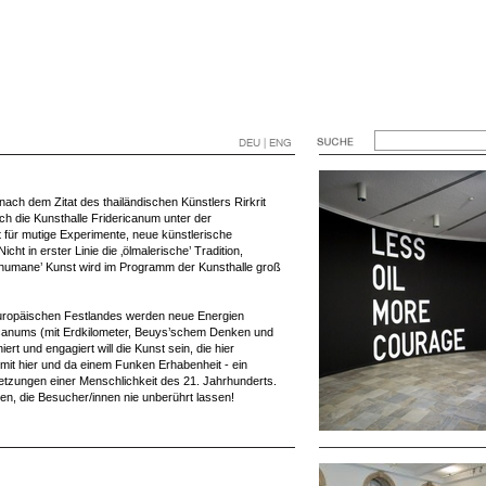
DEU | ENG
nach dem Zitat des thailändischen Künstlers Rirkrit
ich die Kunsthalle Fridericanum unter der
t für mutige Experimente, neue künstlerische
cht in erster Linie die ‚ölmalerische’ Tradition,
humane’ Kunst wird im Programm der Kunsthalle groß
uropäischen Festlandes werden neue Energien
ericanums (mit Erdkilometer, Beuys’schem Denken und
t und engagiert will die Kunst sein, die hier
, mit hier und da einem Funken Erhabenheit - ein
etzungen einer Menschlichkeit des 21. Jahrhunderts.
ren, die Besucher/innen nie unberührt lassen!