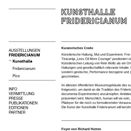
Kuratorisches Credo
AUSSTELLUNGEN
Künstlerische Haltung, Mut und Experiment. Frei 
FRIDERICIANUM
Tiravanija „Less Oil More Courage“ positioniert s
Kunsthalle
Künstlerischen Leitung von Rein Wolfs als ein Or
Haltungen und gesellschaftlich relevante Inhalte. Ni
Fridericianum
sondern gestische, Performance bezogene und ‚
Pics
geschrieben.
Im ältesten öffentlichen Museumsgebäude des e
INFO
freigesetzt, um damit an die Tradition des Frid
VERMITTLUNG
documenta-Experimenten) anzuknüpfen. Ambitionier
PRESSE
präsentiert wird. Menschlich, human will sie sein
PUBLIKATIONEN
Plädoyer für die noch zu formulierenden Vorauss
Die Kunst der Kunsthalle Fridericanum will berüh
EDITIONEN
PARTNER
Foyer von Richard Hutten