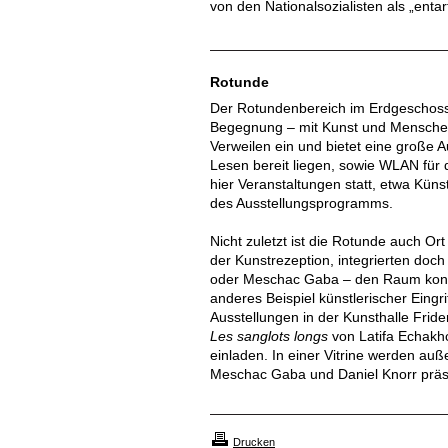
von den Nationalsozialisten als „enta
Rotunde
Der Rotundenbereich im Erdgeschoss d
Begegnung – mit Kunst und Menschen
Verweilen ein und bietet eine große A
Lesen bereit liegen, sowie WLAN für
hier Veranstaltungen statt, etwa Kü
des Ausstellungsprogramms.
Nicht zuletzt ist die Rotunde auch Or
der Kunstrezeption, integrierten doc
oder Meschac Gaba – den Raum konzep
anderes Beispiel künstlerischer Eing
Ausstellungen in der Kunsthalle Frid
Les sanglots longs
von Latifa Echakh
einladen. In einer Vitrine werden au
Meschac Gaba und Daniel Knorr präse
Drucken