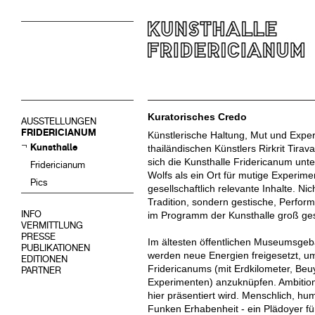
Kuratorisches Credo
AUSSTELLUNGEN
FRIDERICIANUM
Künstlerische Haltung, Mut und Exper
Kunsthalle
thailändischen Künstlers Rirkrit Tirav
sich die Kunsthalle Fridericanum unte
Fridericianum
Wolfs als ein Ort für mutige Experim
Pics
gesellschaftlich relevante Inhalte. Nich
Tradition, sondern gestische, Perfo
INFO
im Programm der Kunsthalle groß ge
VERMITTLUNG
PRESSE
Im ältesten öffentlichen Museumsge
PUBLIKATIONEN
werden neue Energien freigesetzt, um
EDITIONEN
Fridericanums (mit Erdkilometer, B
PARTNER
Experimenten) anzuknüpfen. Ambitionie
hier präsentiert wird. Menschlich, hum
Funken Erhabenheit - ein Plädoyer fü