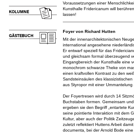
Voraussetzungen einer Menschlichkeit
Kunsthalle Fridericanum will berühre
KOLUMNE
lassen!
Foyer von Richard Hutten
GÄSTEBUCH
Mit der innenarchitektonischen Neug
international angesehene niederländi
Er entwarf speziell für das Frideric
und gleichsam formal überzeugend ve
Eingangbereich der Kunsthalle eine v
monochrom schwarze Theke von massi
einen kraftvollen Kontrast zu den w
Sandsteinsäulen des klassizistische
aus Styropor mit einer Ummantelung 
Der Foyertresen wird durch 14 Sitzmö
Buchstaben formen. Gemeinsam und in
ergeben sie den Begriff „entartete Ku
seine pointierte Interaktion mit dem 
Kultur, aber auch der Politik Zeitzeu
zuletzt reflektiert Huttens Arbeit dam
documenta, bei der Arnold Bode eine 