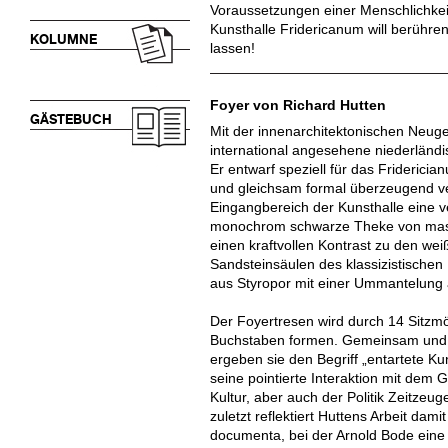
Voraussetzungen einer Menschlichkeit
Kunsthalle Fridericanum will berühre
KOLUMNE
lassen!
Foyer von Richard Hutten
GÄSTEBUCH
Mit der innenarchitektonischen Neug
international angesehene niederländi
Er entwarf speziell für das Frideric
und gleichsam formal überzeugend ve
Eingangbereich der Kunsthalle eine v
monochrom schwarze Theke von massi
einen kraftvollen Kontrast zu den w
Sandsteinsäulen des klassizistische
aus Styropor mit einer Ummantelung 
Der Foyertresen wird durch 14 Sitzmö
Buchstaben formen. Gemeinsam und in
ergeben sie den Begriff „entartete Ku
seine pointierte Interaktion mit dem 
Kultur, aber auch der Politik Zeitzeu
zuletzt reflektiert Huttens Arbeit dam
documenta, bei der Arnold Bode eine 