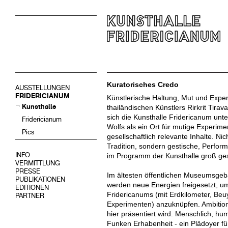
Kuratorisches Credo
AUSSTELLUNGEN
FRIDERICIANUM
Künstlerische Haltung, Mut und Exper
Kunsthalle
thailändischen Künstlers Rirkrit Tirav
sich die Kunsthalle Fridericanum unte
Fridericianum
Wolfs als ein Ort für mutige Experim
Pics
gesellschaftlich relevante Inhalte. Nich
Tradition, sondern gestische, Perfo
INFO
im Programm der Kunsthalle groß ge
VERMITTLUNG
PRESSE
Im ältesten öffentlichen Museumsge
PUBLIKATIONEN
werden neue Energien freigesetzt, um
EDITIONEN
Fridericanums (mit Erdkilometer, B
PARTNER
Experimenten) anzuknüpfen. Ambitionie
hier präsentiert wird. Menschlich, hum
Funken Erhabenheit - ein Plädoyer fü