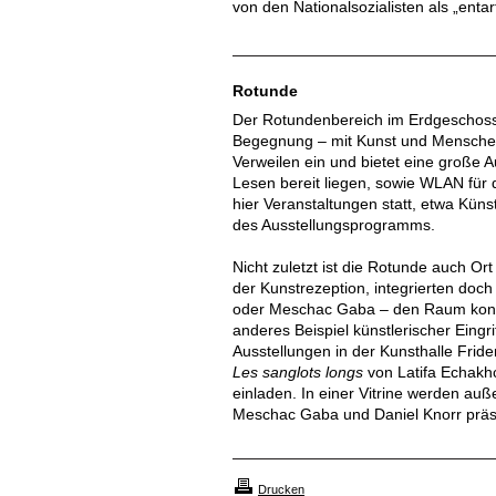
von den Nationalsozialisten als „enta
Rotunde
Der Rotundenbereich im Erdgeschoss d
Begegnung – mit Kunst und Menschen
Verweilen ein und bietet eine große A
Lesen bereit liegen, sowie WLAN für
hier Veranstaltungen statt, etwa Kü
des Ausstellungsprogramms.
Nicht zuletzt ist die Rotunde auch Or
der Kunstrezeption, integrierten doc
oder Meschac Gaba – den Raum konzep
anderes Beispiel künstlerischer Eing
Ausstellungen in der Kunsthalle Frid
Les sanglots longs
von Latifa Echakh
einladen. In einer Vitrine werden au
Meschac Gaba und Daniel Knorr präse
Drucken