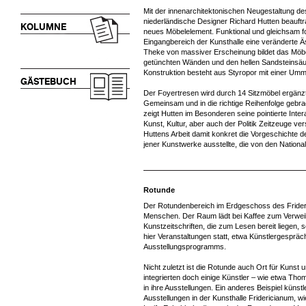
Mit der innenarchitektonischen Neugestaltung d
niederländische Designer Richard Hutten beauftrag
KOLUMNE
neues Möbelelement. Funktional und gleichsam f
Eingangbereich der Kunsthalle eine veränderte 
Theke von massiver Erscheinung bildet das Möbel
getünchten Wänden und den hellen Sandsteinsäu
Konstruktion besteht aus Styropor mit einer Um
GÄSTEBUCH
Der Foyertresen wird durch 14 Sitzmöbel ergänzt
Gemeinsam und in die richtige Reihenfolge gebrac
zeigt Hutten im Besonderen seine pointierte Inte
Kunst, Kultur, aber auch der Politik Zeitzeuge ver
Huttens Arbeit damit konkret die Vorgeschichte d
jener Kunstwerke ausstellte, die von den National
Rotunde
Der Rotundenbereich im Erdgeschoss des Frideri
Menschen. Der Raum lädt bei Kaffee zum Verweil
Kunstzeitschriften, die zum Lesen bereit liegen
hier Veranstaltungen statt, etwa Künstlergespr
Ausstellungsprogramms.
Nicht zuletzt ist die Rotunde auch Ort für Kunst
integrierten doch einige Künstler – wie etwa T
in ihre Ausstellungen. Ein anderes Beispiel küns
Ausstellungen in der Kunsthalle Fridericianum, 