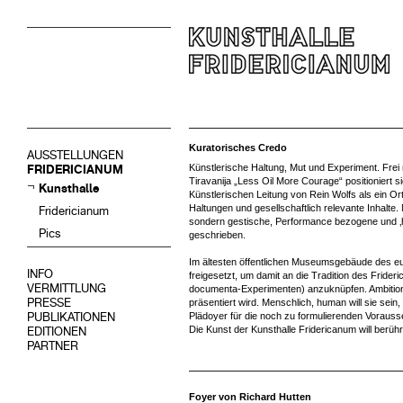
Kuratorisches Credo
AUSSTELLUNGEN
Künstlerische Haltung, Mut und Experiment. Frei 
FRIDERICIANUM
Tiravanija „Less Oil More Courage“ positioniert s
Kunsthalle
Künstlerischen Leitung von Rein Wolfs als ein Or
Haltungen und gesellschaftlich relevante Inhalte. Ni
Fridericianum
sondern gestische, Performance bezogene und ‚
Pics
geschrieben.
Im ältesten öffentlichen Museumsgebäude des e
INFO
freigesetzt, um damit an die Tradition des Frid
VERMITTLUNG
documenta-Experimenten) anzuknüpfen. Ambitionier
PRESSE
präsentiert wird. Menschlich, human will sie sein
PUBLIKATIONEN
Plädoyer für die noch zu formulierenden Vorauss
Die Kunst der Kunsthalle Fridericanum will berüh
EDITIONEN
PARTNER
Foyer von Richard Hutten