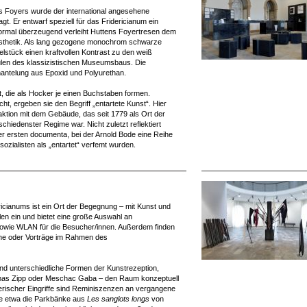
es Foyers wurde der international angesehene
t. Er entwarf speziell für das Fridericianum ein
ormal überzeugend verleiht Huttens Foyertresen dem
Ästhetik. Als lang gezogene monochrom schwarze
stück einen kraftvollen Kontrast zu den weiß
len des klassizistischen Museumsbaus. Die
mantelung aus Epoxid und Polyurethan.
, die als Hocker je einen Buchstaben formen.
ht, ergeben sie den Begriff „entartete Kunst“. Hier
raktion mit dem Gebäude, das seit 1779 als Ort der
schiedenster Regime war. Nicht zuletzt reflektiert
er ersten documenta, bei der Arnold Bode eine Reihe
sozialisten als „entartet“ verfemt wurden.
cianums ist ein Ort der Begegnung – mit Kunst und
en ein und bietet eine große Auswahl an
, sowie WLAN für die Besucher/innen. Außerdem finden
äche oder Vorträge im Rahmen des
 und unterschiedliche Formen der Kunstrezeption,
homas Zipp oder Meschac Gaba – den Raum konzeptuell
tlerischer Eingriffe sind Reminiszenzen an vergangene
wie etwa die Parkbänke aus
Les sanglots longs
von