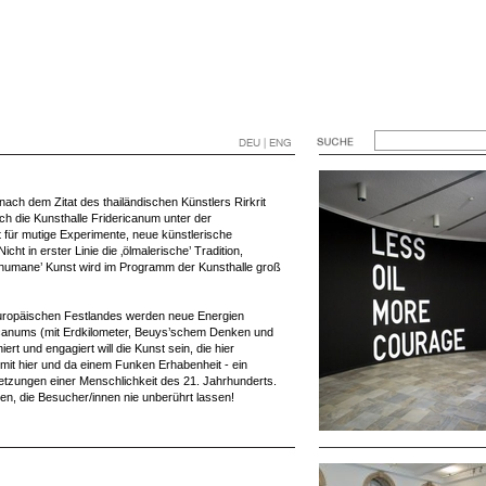
DEU | ENG
nach dem Zitat des thailändischen Künstlers Rirkrit
ich die Kunsthalle Fridericanum unter der
t für mutige Experimente, neue künstlerische
cht in erster Linie die ‚ölmalerische’ Tradition,
humane’ Kunst wird im Programm der Kunsthalle groß
uropäischen Festlandes werden neue Energien
ericanums (mit Erdkilometer, Beuys’schem Denken und
t und engagiert will die Kunst sein, die hier
, mit hier und da einem Funken Erhabenheit - ein
etzungen einer Menschlichkeit des 21. Jahrhunderts.
ren, die Besucher/innen nie unberührt lassen!