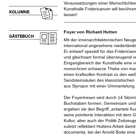
Voraussetzungen einer Menschlichkeit
Kunsthalle Fridericanum will berühre
KOLUMNE
lassen!
Foyer von Richard Hutten
GÄSTEBUCH
Mit der innenarchitektonischen Neug
international angesehene niederländi
Er entwarf speziell für das Frideric
und gleichsam formal überzeugend ve
Eingangbereich der Kunsthalle eine v
monochrom schwarze Theke von massi
einen kraftvollen Kontrast zu den w
Sandsteinsäulen des klassizistische
aus Styropor mit einer Ummantelung 
Der Foyertresen wird durch 14 Sitzmö
Buchstaben formen. Gemeinsam und in
ergeben sie den Begriff „entartete Ku
seine pointierte Interaktion mit dem 
Kultur, aber auch der Politik Zeitzeu
zuletzt reflektiert Huttens Arbeit dam
documenta, bei der Arnold Bode eine 