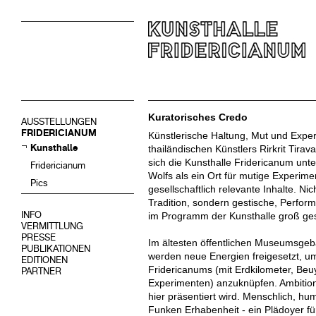
Kuratorisches Credo
AUSSTELLUNGEN
FRIDERICIANUM
Künstlerische Haltung, Mut und Exper
Kunsthalle
thailändischen Künstlers Rirkrit Tirav
sich die Kunsthalle Fridericanum unte
Fridericianum
Wolfs als ein Ort für mutige Experim
Pics
gesellschaftlich relevante Inhalte. Nich
Tradition, sondern gestische, Perfo
INFO
im Programm der Kunsthalle groß ge
VERMITTLUNG
PRESSE
Im ältesten öffentlichen Museumsge
PUBLIKATIONEN
werden neue Energien freigesetzt, um
EDITIONEN
Fridericanums (mit Erdkilometer, B
PARTNER
Experimenten) anzuknüpfen. Ambitionie
hier präsentiert wird. Menschlich, hum
Funken Erhabenheit - ein Plädoyer fü