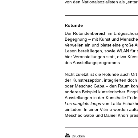
von den Nationalsozialisten als „enta
Rotunde
Der Rotundenbereich im Erdgeschoss d
Begegnung – mit Kunst und Menschen
Verweilen ein und bietet eine große A
Lesen bereit liegen, sowie WLAN für
hier Veranstaltungen statt, etwa Kü
des Ausstellungsprogramms.
Nicht zuletzt ist die Rotunde auch Or
der Kunstrezeption, integrierten doc
oder Meschac Gaba – den Raum konzep
anderes Beispiel künstlerischer Eing
Ausstellungen in der Kunsthalle Frid
Les sanglots longs
von Latifa Echakh
einladen. In einer Vitrine werden au
Meschac Gaba und Daniel Knorr präse
Drucken