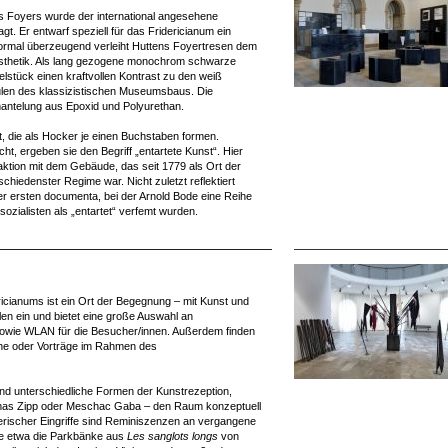
es Foyers wurde der international angesehene
t. Er entwarf speziell für das Fridericianum ein
ormal überzeugend verleiht Huttens Foyertresen dem
Ästhetik. Als lang gezogene monochrom schwarze
stück einen kraftvollen Kontrast zu den weiß
len des klassizistischen Museumsbaus. Die
mantelung aus Epoxid und Polyurethan.
, die als Hocker je einen Buchstaben formen.
ht, ergeben sie den Begriff „entartete Kunst“. Hier
raktion mit dem Gebäude, das seit 1779 als Ort der
schiedenster Regime war. Nicht zuletzt reflektiert
er ersten documenta, bei der Arnold Bode eine Reihe
sozialisten als „entartet“ verfemt wurden.
cianums ist ein Ort der Begegnung – mit Kunst und
en ein und bietet eine große Auswahl an
, sowie WLAN für die Besucher/innen. Außerdem finden
äche oder Vorträge im Rahmen des
 und unterschiedliche Formen der Kunstrezeption,
homas Zipp oder Meschac Gaba – den Raum konzeptuell
tlerischer Eingriffe sind Reminiszenzen an vergangene
wie etwa die Parkbänke aus
Les sanglots longs
von