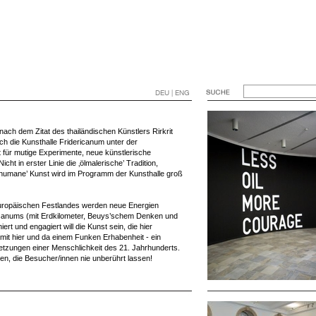
DEU | ENG
nach dem Zitat des thailändischen Künstlers Rirkrit
ich die Kunsthalle Fridericanum unter der
t für mutige Experimente, neue künstlerische
cht in erster Linie die ‚ölmalerische’ Tradition,
humane’ Kunst wird im Programm der Kunsthalle groß
uropäischen Festlandes werden neue Energien
ericanums (mit Erdkilometer, Beuys’schem Denken und
t und engagiert will die Kunst sein, die hier
, mit hier und da einem Funken Erhabenheit - ein
etzungen einer Menschlichkeit des 21. Jahrhunderts.
ren, die Besucher/innen nie unberührt lassen!