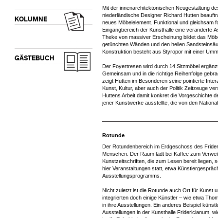
Mit der innenarchitektonischen Neugestaltung d
niederländische Designer Richard Hutten beauftrag
KOLUMNE
neues Möbelelement. Funktional und gleichsam f
Eingangbereich der Kunsthalle eine veränderte 
Theke von massiver Erscheinung bildet das Möbel
getünchten Wänden und den hellen Sandsteinsäu
Konstruktion besteht aus Styropor mit einer Um
GÄSTEBUCH
Der Foyertresen wird durch 14 Sitzmöbel ergänzt
Gemeinsam und in die richtige Reihenfolge gebrac
zeigt Hutten im Besonderen seine pointierte Inte
Kunst, Kultur, aber auch der Politik Zeitzeuge ver
Huttens Arbeit damit konkret die Vorgeschichte d
jener Kunstwerke ausstellte, die von den National
Rotunde
Der Rotundenbereich im Erdgeschoss des Frideri
Menschen. Der Raum lädt bei Kaffee zum Verweil
Kunstzeitschriften, die zum Lesen bereit liegen
hier Veranstaltungen statt, etwa Künstlergespr
Ausstellungsprogramms.
Nicht zuletzt ist die Rotunde auch Ort für Kunst
integrierten doch einige Künstler – wie etwa T
in ihre Ausstellungen. Ein anderes Beispiel küns
Ausstellungen in der Kunsthalle Fridericianum, 