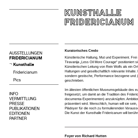
Kuratorisches Credo
AUSSTELLUNGEN
Künstlerische Haltung, Mut und Experiment. Frei 
FRIDERICIANUM
Tiravanija „Less Oil More Courage“ positioniert s
Kunsthalle
Künstlerischen Leitung von Rein Wolfs als ein Or
Haltungen und gesellschaftlich relevante Inhalte. Ni
Fridericianum
sondern gestische, Performance bezogene und ‚
Pics
geschrieben.
Im ältesten öffentlichen Museumsgebäude des e
INFO
freigesetzt, um damit an die Tradition des Frid
VERMITTLUNG
documenta-Experimenten) anzuknüpfen. Ambitionier
PRESSE
präsentiert wird. Menschlich, human will sie sein
PUBLIKATIONEN
Plädoyer für die noch zu formulierenden Vorauss
Die Kunst der Kunsthalle Fridericanum will berüh
EDITIONEN
PARTNER
Foyer von Richard Hutten