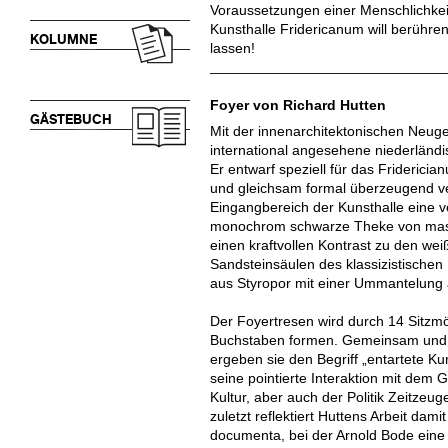
Voraussetzungen einer Menschlichkeit
Kunsthalle Fridericanum will berühre
KOLUMNE
lassen!
Foyer von Richard Hutten
GÄSTEBUCH
Mit der innenarchitektonischen Neug
international angesehene niederländi
Er entwarf speziell für das Frideric
und gleichsam formal überzeugend ve
Eingangbereich der Kunsthalle eine v
monochrom schwarze Theke von massi
einen kraftvollen Kontrast zu den w
Sandsteinsäulen des klassizistische
aus Styropor mit einer Ummantelung 
Der Foyertresen wird durch 14 Sitzmö
Buchstaben formen. Gemeinsam und in
ergeben sie den Begriff „entartete Ku
seine pointierte Interaktion mit dem 
Kultur, aber auch der Politik Zeitzeu
zuletzt reflektiert Huttens Arbeit dam
documenta, bei der Arnold Bode eine 