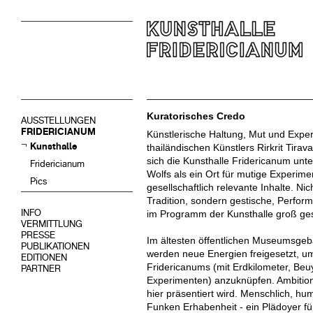
Kuratorisches Credo
AUSSTELLUNGEN
FRIDERICIANUM
Künstlerische Haltung, Mut und Exper
Kunsthalle
thailändischen Künstlers Rirkrit Tirav
sich die Kunsthalle Fridericanum unte
Fridericianum
Wolfs als ein Ort für mutige Experim
Pics
gesellschaftlich relevante Inhalte. Nich
Tradition, sondern gestische, Perfo
INFO
im Programm der Kunsthalle groß ge
VERMITTLUNG
PRESSE
Im ältesten öffentlichen Museumsge
PUBLIKATIONEN
werden neue Energien freigesetzt, um
EDITIONEN
Fridericanums (mit Erdkilometer, B
PARTNER
Experimenten) anzuknüpfen. Ambitionie
hier präsentiert wird. Menschlich, hum
Funken Erhabenheit - ein Plädoyer fü