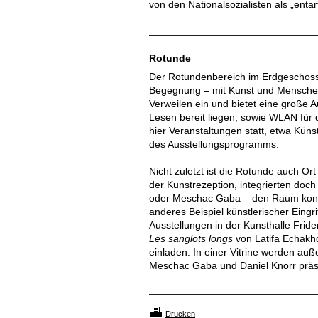
von den Nationalsozialisten als „enta
Rotunde
Der Rotundenbereich im Erdgeschoss d
Begegnung – mit Kunst und Menschen
Verweilen ein und bietet eine große A
Lesen bereit liegen, sowie WLAN für
hier Veranstaltungen statt, etwa Kü
des Ausstellungsprogramms.
Nicht zuletzt ist die Rotunde auch Or
der Kunstrezeption, integrierten doc
oder Meschac Gaba – den Raum konzep
anderes Beispiel künstlerischer Eing
Ausstellungen in der Kunsthalle Frid
Les sanglots longs
von Latifa Echakh
einladen. In einer Vitrine werden au
Meschac Gaba und Daniel Knorr präse
Drucken