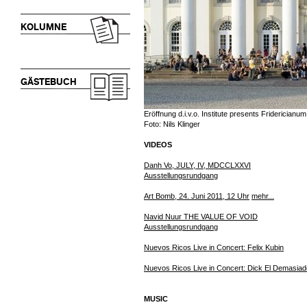
KOLUMNE
GÄSTEBUCH
Eröffnung d.i.v.o. Institute presents Fridericianum
Foto: Nils Klinger
VIDEOS
Danh Vo, JULY, IV, MDCCLXXVI
Ausstellungsrundgang
Art Bomb, 24. Juni 2011, 12 Uhr
mehr...
Navid Nuur THE VALUE OF VOID
Ausstellungsrundgang
Nuevos Ricos Live in Concert: Felix Kubin
Nuevos Ricos Live in Concert: Dick El Demasiad
MUSIC