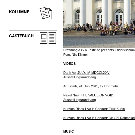
KOLUMNE
GÄSTEBUCH
Eröffnung d.i.v.o. Institute presents Fridericianum
Foto: Nils Klinger
VIDEOS
Danh Vo, JULY, IV, MDCCLXXVI
Ausstellungsrundgang
Art Bomb, 24. Juni 2011, 12 Uhr
mehr...
Navid Nuur THE VALUE OF VOID
Ausstellungsrundgang
Nuevos Ricos Live in Concert: Felix Kubin
Nuevos Ricos Live in Concert: Dick El Demasiad
MUSIC