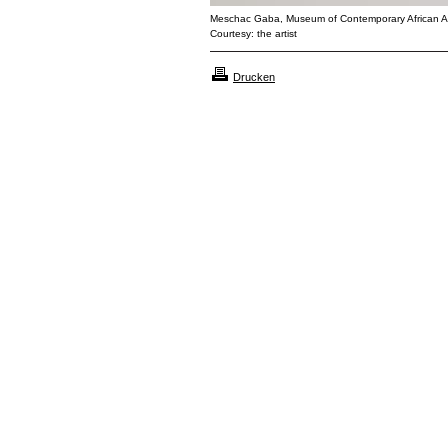
Meschac Gaba, Museum of Contemporary African 
Courtesy: the artist
Drucken