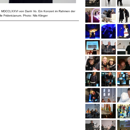
, IV, MDCCLXXVI von Danh Vo. Ein Konzert im Rahmen der
e Fridericianum. Photo: Nils Klinger