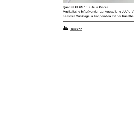
Quartett PLUS 1: Suite in Pieces
Musikalische In(ter)vention zur Ausstellung JULY
Kasseler Musiktage in Kooperation mit der Kunsthall
Drucken