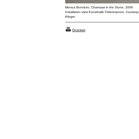
Monica Bonvicini, Chainsaw in the Stone, 2009
Installation view Kunsthalle Fridericianum. Courtesy:
Klinger
Drucken