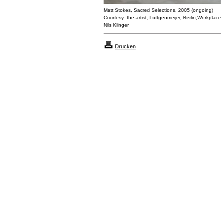
Matt Stokes, Sacred Selections, 2005 (ongoing)
Courtesy: the artist, Lüttgenmeijer, Berlin,Workpl
Nils Klinger
Drucken