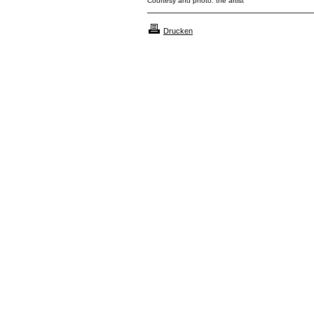
Courtesy and photo: the artist
Drucken