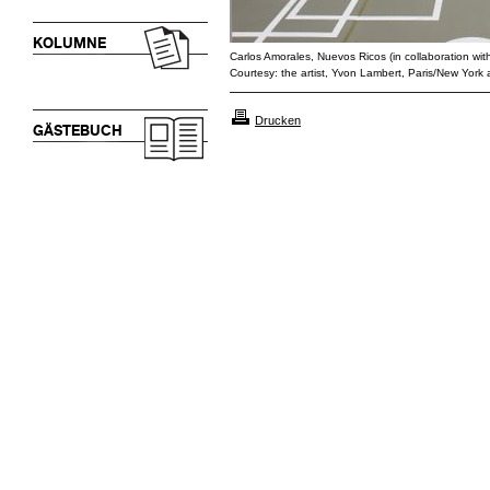
KOLUMNE
Carlos Amorales, Nuevos Ricos (in collaboration wit
Courtesy: the artist, Yvon Lambert, Paris/New York 
Drucken
GÄSTEBUCH