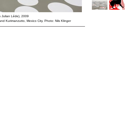
h Julian Léde), 2009
and Kurimanzutto, Mexico City. Photo: Nils Klinger