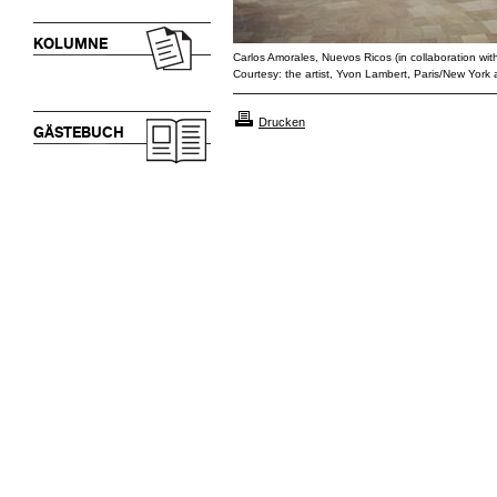
KOLUMNE
Carlos Amorales, Nuevos Ricos (in collaboration wit
Courtesy: the artist, Yvon Lambert, Paris/New York 
Drucken
GÄSTEBUCH