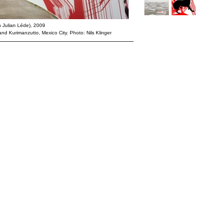
h Julian Léde), 2009
and Kurimanzutto, Mexico City. Photo: Nils Klinger