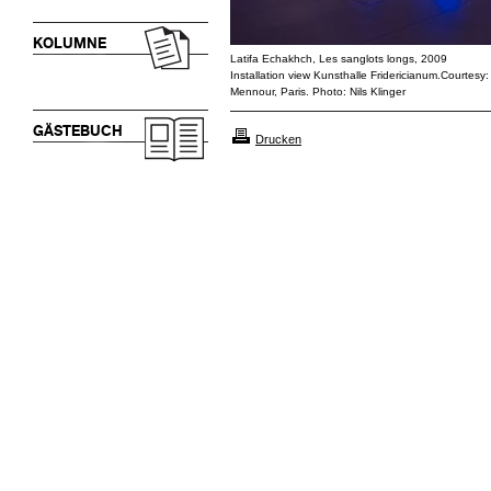
KOLUMNE
Latifa Echakhch, Les sanglots longs, 2009
Installation view Kunsthalle Fridericianum.Courtes
Mennour, Paris. Photo: Nils Klinger
GÄSTEBUCH
Drucken