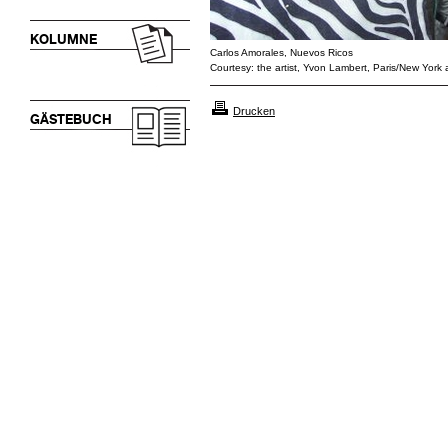
KOLUMNE
Carlos Amorales, Nuevos Ricos
Courtesy: the artist, Yvon Lambert, Paris/New York
Drucken
GÄSTEBUCH