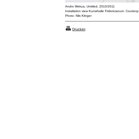
Andro Wekua, Untitled, 2010/2011
Installation view Kunsthalle Fridericianum. Courtesy
Photo: Nils Klinger
Drucken