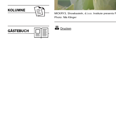
KOLUMNE
MICKRY3, Showbasteln, d.i.v.o. Institute presents 
Photo: Nils Klinger
Drucken
GÄSTEBUCH