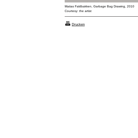
Matias Faldbakken, Garbage Bag Drawing, 2010
Courtesy: the artist
Drucken