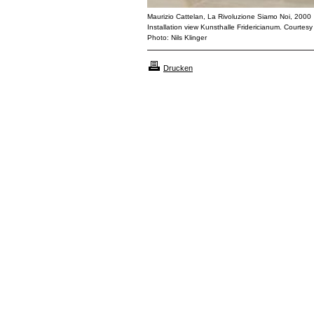
Maurizio Cattelan, La Rivoluzione Siamo Noi, 2000
Installation view Kunsthalle Fridericianum. Court
Photo: Nils Klinger
Drucken