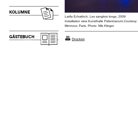
KOLUMNE
Latifa Echakhch, Les sanglots longs, 2009
Installation view Kunsthalle Fridericianum.Courtes
Mennour, Paris. Photo: Nils Klinger
GÄSTEBUCH
Drucken