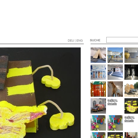
DEU | ENG
gallery-
details
gallery-
details