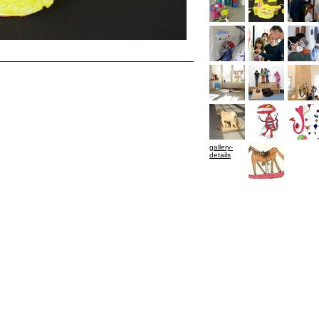
gallery-
details