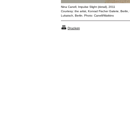
Nina Canell, Impulse Slight (detail), 2011
Courtesy: the artist, Konrad Fischer Galerie, Berli
Lukatsch, Berlin. Photo: Canell/Watkins
Drucken