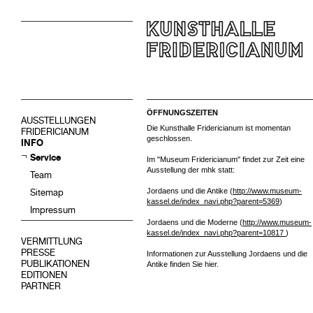
ÖFFNUNGSZEITEN
AUSSTELLUNGEN
Die Kunsthalle Fridericianum ist momentan
FRIDERICIANUM
geschlossen.
INFO
Service
Im "Museum Fridericianum" findet zur Zeit eine
Ausstellung der mhk statt:
Team
Jordaens und die Antike (
http://www.museum-
Sitemap
kassel.de/index_navi.php?parent=5369
)
Impressum
Jordaens und die Moderne (
http://www.museum-
kassel.de/index_navi.php?parent=10817
)
VERMITTLUNG
PRESSE
Informationen zur Ausstellung Jordaens und die
PUBLIKATIONEN
Antike finden Sie hier.
EDITIONEN
PARTNER