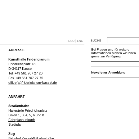
DEU | ENG
Bei Fragen und für weitere
ADRESSE
Informationen stehen wir Ihnen
gerne zur Verfügung.
Kunsthalle Fridericianum
Friedrichsplatz 18
D-34117 Kassel
Newsletter Anmeldung
Tel. +49 561 707 27 20
Fax +49 561 707 27 75
office(at)fridericianum-kassel.de
ANFAHRT
Straßenbahn
Haltestelle Friedrichsplatz
Linien 1, 3, 4, 5, 6 und 8
Fahrplanauskunft
Stadtplan
Zug
Bahnhof Kassel-Wilhelmshöhe