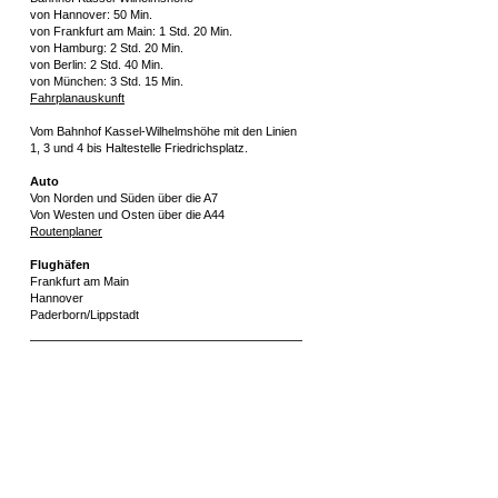
von Hannover: 50 Min.
von Frankfurt am Main: 1 Std. 20 Min.
von Hamburg: 2 Std. 20 Min.
von Berlin: 2 Std. 40 Min.
von München: 3 Std. 15 Min.
Fahrplanauskunft
Vom Bahnhof Kassel-Wilhelmshöhe mit den Linien
1, 3 und 4 bis Haltestelle Friedrichsplatz.
Auto
Von Norden und Süden über die A7
Von Westen und Osten über die A44
Routenplaner
Flughäfen
Frankfurt am Main
Hannover
Paderborn/Lippstadt