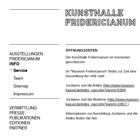
ÖFFNUNGSZEITEN
AUSSTELLUNGEN
Die Kunsthalle Fridericianum ist momentan
FRIDERICIANUM
geschlossen.
INFO
Service
Im "Museum Fridericianum" findet zur Zeit eine
Ausstellung der mhk statt:
Team
Jordaens und die Antike (
http://www.museum-
Sitemap
kassel.de/index_navi.php?parent=5369
)
Impressum
Jordaens und die Moderne (
http://www.museum-
kassel.de/index_navi.php?parent=10817
)
VERMITTLUNG
PRESSE
Informationen zur Ausstellung Jordaens und die
PUBLIKATIONEN
Antike finden Sie hier.
EDITIONEN
PARTNER