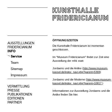
ÖFFNUNGSZEITEN
AUSSTELLUNGEN
Die Kunsthalle Fridericianum ist momentan
FRIDERICIANUM
geschlossen.
INFO
Service
Im "Museum Fridericianum" findet zur Zeit eine
Ausstellung der mhk statt:
Team
Jordaens und die Antike (
http://www.museum-
Sitemap
kassel.de/index_navi.php?parent=5369
)
Impressum
Jordaens und die Moderne (
http://www.museum-
kassel.de/index_navi.php?parent=10817
)
VERMITTLUNG
PRESSE
Informationen zur Ausstellung Jordaens und die
PUBLIKATIONEN
Antike finden Sie hier.
EDITIONEN
PARTNER